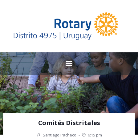
Saltar
al
contenido
Comités Distritales
Santiago Pacheco
-
6:15 pm