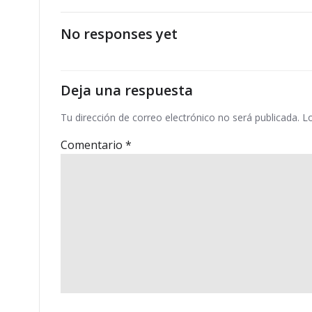
por
las
No responses yet
entradas
Deja una respuesta
Tu dirección de correo electrónico no será publicada.
L
Comentario
*