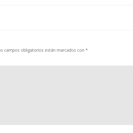
por
las
entradas
os campos obligatorios están marcados con
*