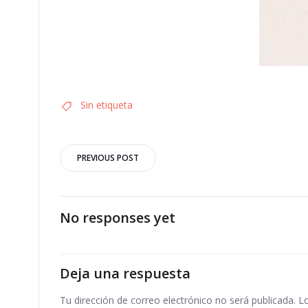
Sin etiqueta
Navegación
PREVIOUS POST
por
las
No responses yet
entradas
Deja una respuesta
Tu dirección de correo electrónico no será publicada.
L