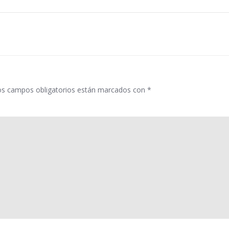
por
las
entradas
os campos obligatorios están marcados con
*