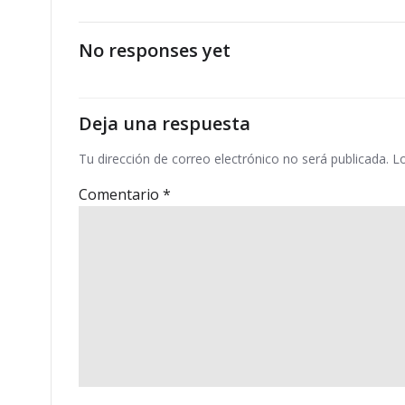
por
las
No responses yet
entradas
Deja una respuesta
Tu dirección de correo electrónico no será publicada.
L
Comentario
*