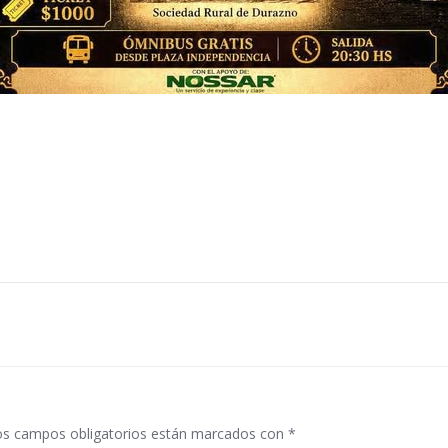
Navegació
por
las
entradas
os campos obligatorios están marcados con
*