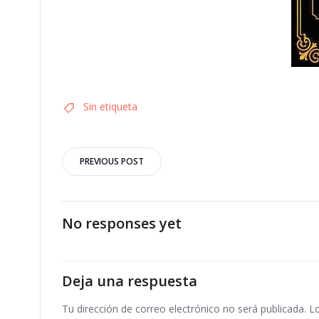
Sin etiqueta
Navegación
PREVIOUS POST
por
las
No responses yet
entradas
Deja una respuesta
Tu dirección de correo electrónico no será publicada.
L