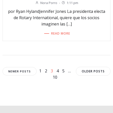
Nora Porro
-
1:11 pm
por Ryan HylandJennifer Jones La presidenta electa
de Rotary International, quiere que los socios
imaginen las […]
READ MORE
Navegación
Navegación
Navega
Página
Página
Página
Página
Página
1
2
3
4
5
…
OLDER POSTS
NEWER POSTS
Página
10
por
por
por
las
las
las
entradas
entradas
entrad