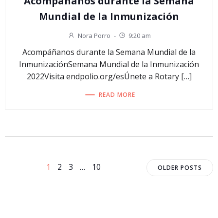
Acompáñanos durante la Semana
Mundial de la Inmunización
Nora Porro
-
9:20 am
Acompáñanos durante la Semana Mundial de la
InmunizaciónSemana Mundial de la Inmunización
2022Visita endpolio.org/esÚnete a Rotary […]
READ MORE
Navegación
Navega
Página
Página
Página
Página
1
2
3
…
10
OLDER POSTS
por
por