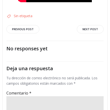
Sin etiqueta
Navegación
Navegació
PREVIOUS POST
NEXT POST
por
por
No responses yet
las
las
entradas
entradas
Deja una respuesta
Tu dirección de correo electrónico no será publicada.
Los
campos obligatorios están marcados con
*
Comentario
*