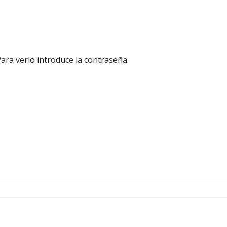
ara verlo introduce la contraseña.
Navegació
por
las
entradas