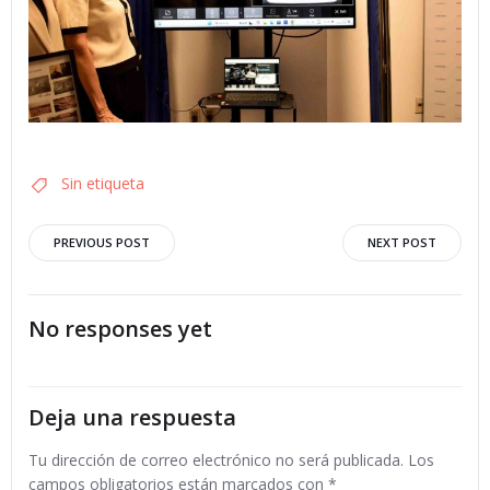
Sin etiqueta
Navegación
Navegació
PREVIOUS POST
NEXT POST
por
por
No responses yet
las
las
entradas
entradas
Deja una respuesta
Tu dirección de correo electrónico no será publicada.
Los
campos obligatorios están marcados con
*