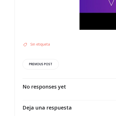
Sin etiqueta
Navegación
PREVIOUS POST
por
las
No responses yet
entradas
Deja una respuesta