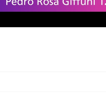
Navegació
por
las
entradas