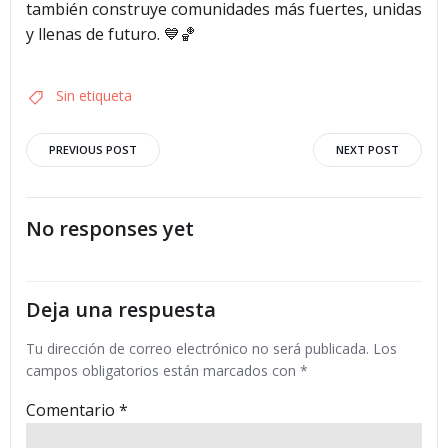
también construye comunidades más fuertes, unidas
y llenas de futuro. 💙🏀
Sin etiqueta
Navegación
Navegació
PREVIOUS POST
NEXT POST
por
por
No responses yet
las
las
entradas
entradas
Deja una respuesta
Tu dirección de correo electrónico no será publicada.
Los
campos obligatorios están marcados con
*
Comentario
*