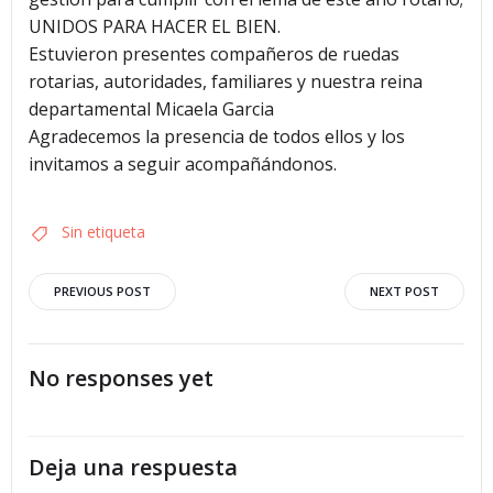
UNIDOS PARA HACER EL BIEN.
Estuvieron presentes compañeros de ruedas
rotarias, autoridades, familiares y nuestra reina
departamental Micaela Garcia
Agradecemos la presencia de todos ellos y los
invitamos a seguir acompañándonos.
Sin etiqueta
Navegación
Navegació
PREVIOUS POST
NEXT POST
por
por
No responses yet
las
las
entradas
entradas
Deja una respuesta