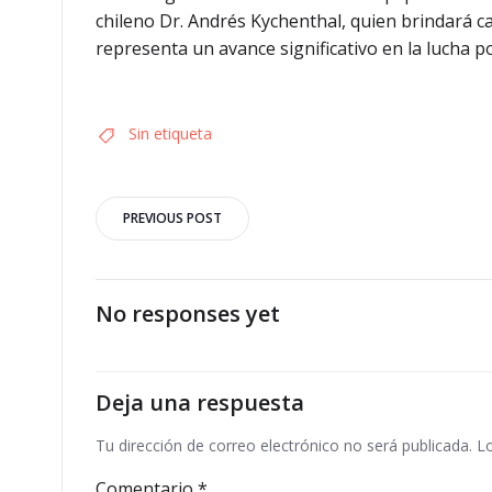
chileno Dr. Andrés Kychenthal, quien brindará c
representa un avance significativo en la lucha 
Sin etiqueta
Navegación
PREVIOUS POST
por
las
No responses yet
entradas
Deja una respuesta
Tu dirección de correo electrónico no será publicada.
L
Comentario
*