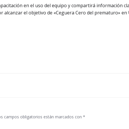
apacitación en el uso del equipo y compartirá información c
por alcanzar el objetivo de «Ceguera Cero del prematuro» en
Navegació
por
las
entradas
os campos obligatorios están marcados con
*