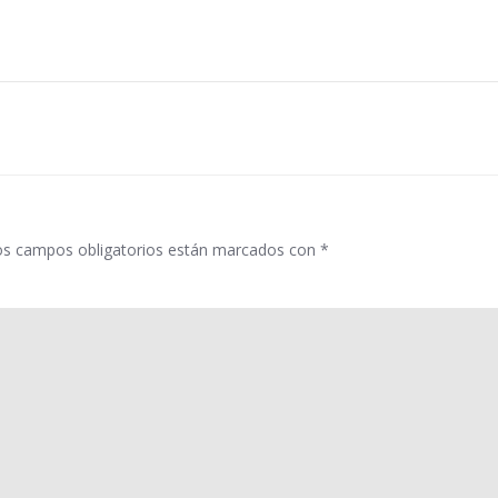
Navegació
por
las
entradas
os campos obligatorios están marcados con
*