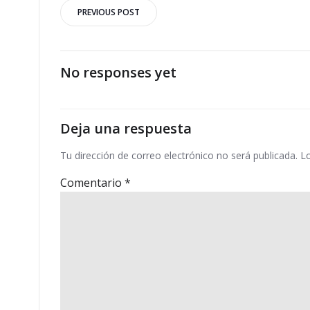
Navegación
PREVIOUS POST
por
las
No responses yet
entradas
Deja una respuesta
Tu dirección de correo electrónico no será publicada.
L
Comentario
*