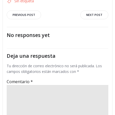
Sin etiqueta
Navegación
Navegació
PREVIOUS POST
NEXT POST
por
por
No responses yet
las
las
entradas
entradas
Deja una respuesta
Tu dirección de correo electrónico no será publicada.
Los
campos obligatorios están marcados con
*
Comentario
*