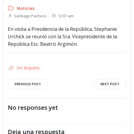
Noticias
Santiago Pacheco
-
12:07 am
En visita a Presidencia de la República, Stephanie
Urchick se reunió con la Sra. Vicepresidente de la
República Esc. Beatriz Argimón.
Sin etiqueta
Navegación
Navegació
PREVIOUS POST
NEXT POST
por
por
No responses yet
las
las
entradas
entradas
Deja una respuesta