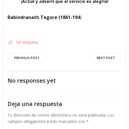
¡Actué y advertí que el servicio es alegría!
Rabindranath Tagore (1861-194
)
Sin etiqueta
Navegación
Navegació
PREVIOUS POST
NEXT POST
por
por
No responses yet
las
las
entradas
entradas
Deja una respuesta
Tu dirección de correo electrónico no será publicada.
Los
campos obligatorios están marcados con
*