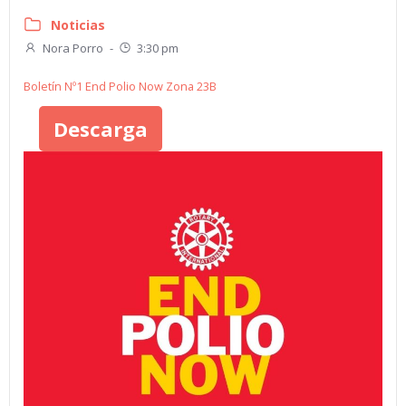
Noticias
Nora Porro
-
3:30 pm
Boletín Nº1 End Polio Now Zona 23B
Descarga