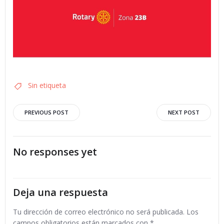
Sin etiqueta
Navegación
Navegació
PREVIOUS POST
NEXT POST
por
por
No responses yet
las
las
entradas
entradas
Deja una respuesta
Tu dirección de correo electrónico no será publicada.
Los
campos obligatorios están marcados con
*