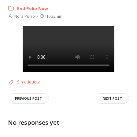
End Polio Now
Nora Porro
-
10:22 am
Sin etiqueta
Navegación
Navegació
PREVIOUS POST
NEXT POST
por
por
No responses yet
las
las