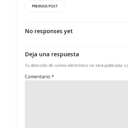
Navegación
PREVIOUS POST
por
las
No responses yet
entradas
Deja una respuesta
Tu dirección de correo electrónico no será publicada.
L
Comentario
*