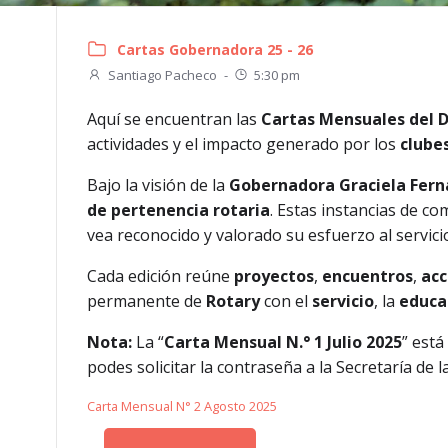
Cartas Gobernadora 25 - 26
Santiago Pacheco
-
5:30 pm
Aquí se encuentran las
Cartas Mensuales del D
actividades y el impacto generado por los
clubes
Bajo la visión de la
Gobernadora Graciela Fer
de pertenencia rotaria
. Estas instancias de co
vea reconocido y valorado su esfuerzo al servici
Cada edición reúne
proyectos
,
encuentros
,
acc
permanente de
Rotary
con el
servicio
, la
educa
Nota:
La “
Carta Mensual N.° 1 Julio 2025
” está
podes solicitar la contraseña a la Secretaría de 
Carta Mensual N° 2 Agosto 2025