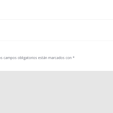
Navegació
por
las
entradas
os campos obligatorios están marcados con
*